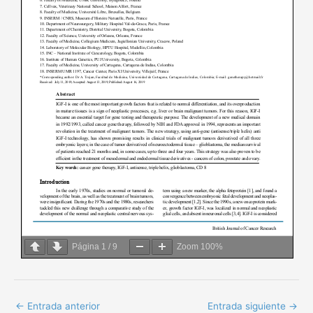
Página
1
/
9
Zoom
100%
←
Entrada anterior
Entrada siguiente
→