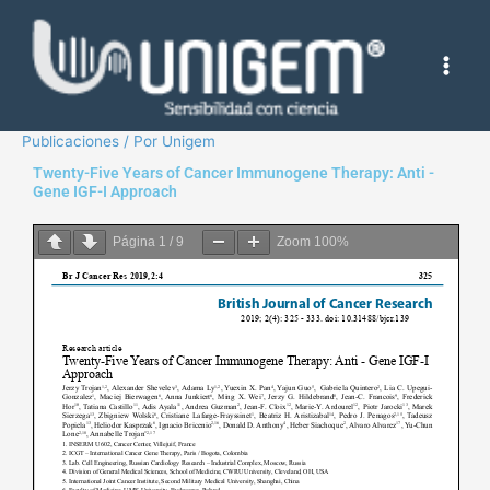
Ir
al
contenido
Publicaciones
/ Por
Unigem
Twenty-Five Years of Cancer Immunogene Therapy: Anti -
Gene IGF-I Approach
Página
1
/
9
Zoom
100%