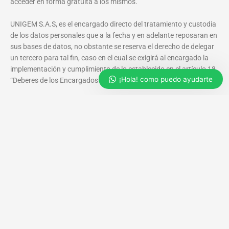
acceder en forma gratuita a los mismos.
UNIGEM S.A.S, es el encargado directo del tratamiento y custodia
de los datos personales que a la fecha y en adelante reposaran en
sus bases de datos, no obstante se reserva el derecho de delegar
un tercero para tal fin, caso en el cual se exigirá al encargado la
implementación y cumplimiento de lo establecido en el artículo 18
¡Hola! como puedo ayudarte
“Deberes de los Encargados del Tratamiento” de la presente ley.
Para el ejercicio de sus derechos, puede contactar a UNIGEM al
correo
contacto@unigem.co
, chat en línea en la página web
www.unigem.com.co
o comunicándose al teléfono (574)
5401100, celular 3506542982 o en Cl 19A N° 44 – 25 Consultorio
2301. Para consultas o reclamos le brindamos el siguiente
PQRS
.
Usted declara haber leído y entendido la presente política, y
acepta los términos de ésta. Recuerde que puede solicitar la
suscripción, cancelación o actualización de su información
personal, en el siguiente
Contáctanos
La vigencia de esta política será desde el momento mismo de su