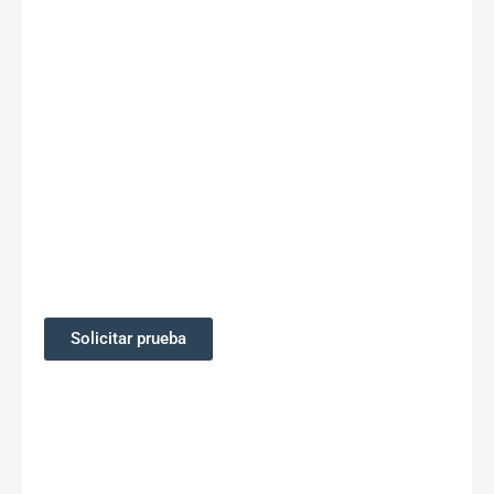
genéticos mediante
Secuenciación de
Próxima Generación
NGS, PCR en tiempo
real
Solicitar prueba