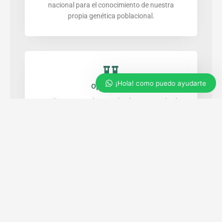
nacional para el conocimiento de nuestra
propia genética poblacional.
¡Hola! como puedo ayudarte
Oportunidad
Realizamos pruebas en el país con tecnología
de avanzada mediante secuenciación
genómica NGS y PCR en Tiempo Real; con una
respuesta oportuna, segura y eficaz, teniendo
disponible la Bioinformática para su reanálisis,
aplicando los nuevos conocimientos
científicos.