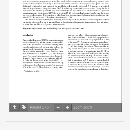
Página
1
/
6
Zoom
100%