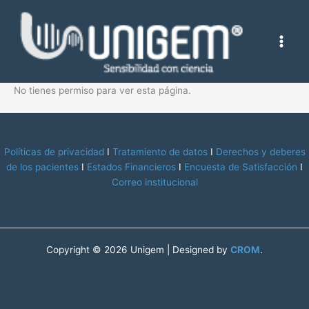
Ir
al
contenido
No tienes permiso para ver esta página.
Políticas de privacidad
I
Tratamiento de datos
I
Derechos y deberes
de los pacientes
I
Estados Financieros
I
Encuesta de Satisfacción
I
Correo institucional
Copyright © 2026 Unigem | Designed by
CROM
.