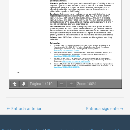
Página
1
/
110
Zoom
100%
←
Entrada anterior
Entrada siguiente
→