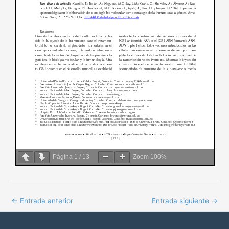
Página
1
/
13
Zoom
100%
←
Entrada anterior
Entrada siguiente
→